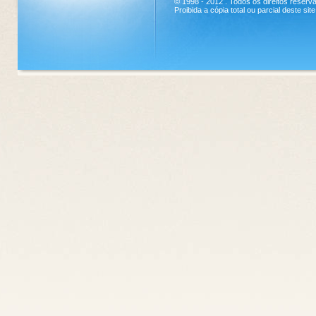
© 1998 - 2012 . Todos os direitos reserv
Proibida a cópia total ou parcial deste s