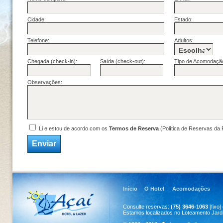
Cidade:
Estado:
Telefone:
Adultos:
Chegada (check-in):
Saída (check-out):
Tipo de Acomodaçã
Observações:
Li e estou de acordo com os
Termos de Reserva
(Política de Reservas da 
Início
O Hotel
Acomodações
Consulte reservas:
(75) 3646-1063
[fixo]
Estamos localizados no Loteamento Jardim